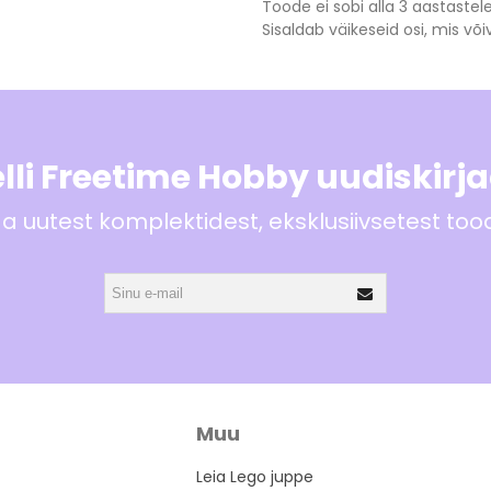
Toode ei sobi alla 3 aastastele
Sisaldab väikeseid osi, mis v
lli Freetime Hobby uudiskirj
 uutest komplektidest, eksklusiivsetest to
Muu
Leia Lego juppe