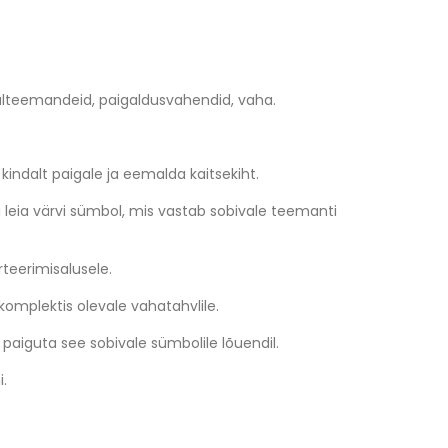
üülteemandeid, paigaldusvahendid, vaha.
 kindalt paigale ja eemalda kaitsekiht.
ja leia värvi sümbol, mis vastab sobivale teemanti
teerimisalusele.
komplektis olevale vahatahvlile.
 paiguta see sobivale sümbolile lõuendil.
i.