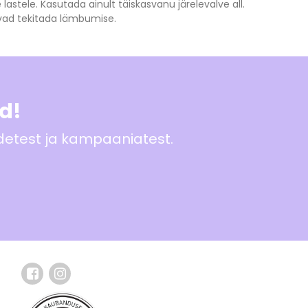
 lastele. Kasutada ainult täiskasvanu järelevalve all.
õivad tekitada lämbumise.
ad!
odetest ja kampaaniatest.