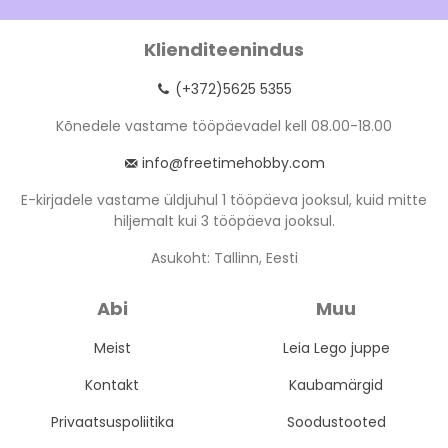
Klienditeenindus
(+372)5625 5355
Kõnedele vastame tööpäevadel kell 08.00-18.00
info@freetimehobby.com
E-kirjadele vastame üldjuhul 1 tööpäeva jooksul, kuid mitte
hiljemalt kui 3 tööpäeva jooksul.
Asukoht: Tallinn, Eesti
Abi
Muu
Meist
Leia Lego juppe
Kontakt
Kaubamärgid
Privaatsuspoliitika
Soodustooted