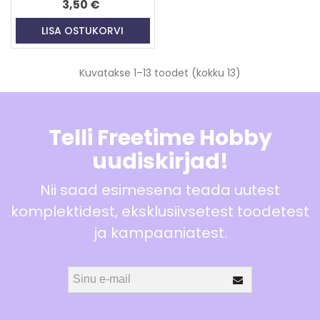
3,50 €
LISA OSTUKORVI
Kuvatakse
1
–13 toodet (kokku 13)
Telli Freetime Hobby
uudiskirjad!
Nii saad esimesena teada uutest
komplektidest, eksklusiivsetest toodetest
ja kampaaniatest.